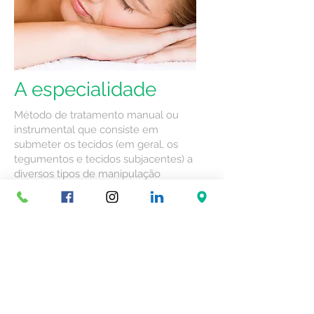
A especialidade
Método de tratamento manual ou
instrumental que consiste em
submeter os tecidos (em geral, os
tegumentos e tecidos subjacentes) a
diversos tipos de manipulação
(beliscar, percutir, friccionar, amassar,
fazer vibrar, etc.). A massagem é
utilizada para relaxar, para combater
as dores e os espasmos, para ajudar a
reabsorção de derrames ou para
combater a celulite.
Agendar consulta